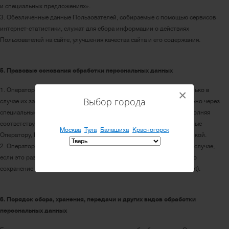
и специальных предложениях».
3. Обезличенные данные Пользователей, собираемые с помощью сервисов
интернет-статистики, служат для сбора информации о действиях
Пользователей на сайте, улучшения качества сайта и его содержания.
5. Правовые основания обработки персональных данных
1. Оператор обрабатывает персональные данные Пользователя только в
×
Выбор города
случае их заполнения и/или отправки Пользователем самостоятельно через
специальные формы, расположенные на сайте https://cepod.ru. Заполняя
соответствующие формы и/или отправляя свои персональные данные
Москва
Тула
Балашиха
Красногорск
Оператору, Пользователь выражает свое согласие с данной Политикой.
2. Оператор обрабатывает обезличенные данные о Пользователе в случае,
если это разрешено в настройках браузера Пользователя (включено
сохранение файлов «cookie» и использование технологии JavaScript).
6. Порядок сбора, хранения, передачи и других видов обработки
персональных данных