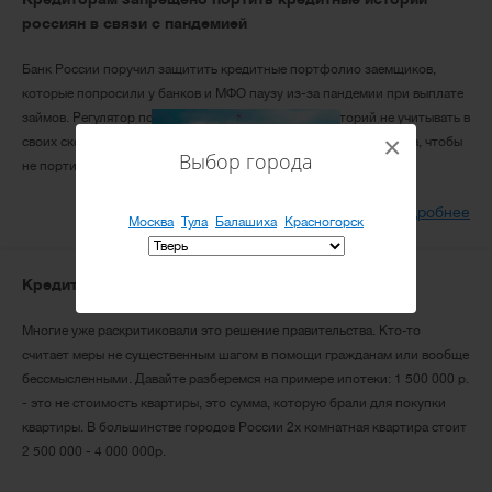
россиян в связи с пандемией
Банк России поручил защитить кредитные портфолио заемщиков,
которые попросили у банков и МФО паузу из-за пандемии при выплате
займов. Регулятор посоветовал бюро кредитных историй не учитывать в
×
своих скоринговых рейтингах пункты о реструктуризации долга, чтобы
Выбор города
не портить кредитную историю заемщиков.
Читать подробнее
Москва
Тула
Балашиха
Красногорск
Кредитные каникулы — помощь или фарс?
Многие уже раскритиковали это решение правительства. Кто-то
считает меры не существенным шагом в помощи гражданам или вообще
бессмысленными. Давайте разберемся на примере ипотеки: 1 500 000 р.
- это не стоимость квартиры, это сумма, которую брали для покупки
квартиры. В большинстве городов России 2х комнатная квартира стоит
1
2
3
4
›
2 500 000 - 4 000 000р.