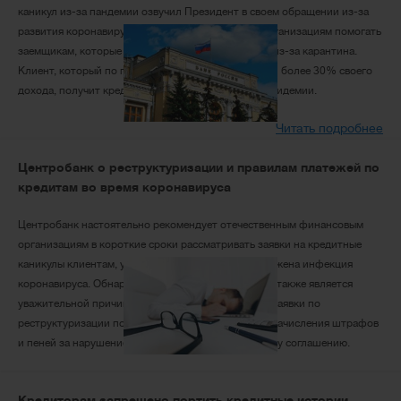
каникул из-за пандемии озвучил Президент в своем обращении из-за
развития коронавируса. Он поручил кредитным организациям помогать
заемщикам, которые понесли финансовые потери из-за карантина.
Клиент, который по причине коронавируса потерял более 30% своего
дохода, получит кредитную отсрочку в условиях эпидемии.
Читать подробнее
Центробанк о реструктуризации и правилам платежей по
кредитам во время коронавируса
Центробанк настоятельно рекомендует отечественным финансовым
организациям в короткие сроки рассматривать заявки на кредитные
каникулы клиентам, у которых официально обнаружена инфекция
коронавируса. Обнаружение у заемщика COVID-19 также является
уважительной причиной для быстрого одобрения заявки по
реструктуризации потребительских кредитов без начисления штрафов
и пеней за нарушение сроков оплаты по кредитному соглашению.
Читать подробнее
Кредиторам запрещено портить кредитные истории